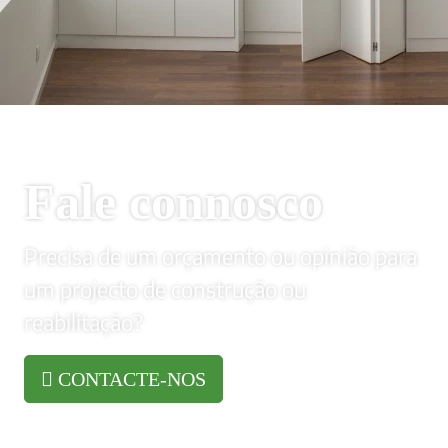
Fale connosco
Precisa de um orçamento ou opinião para
um projecto de construção ou
reabilitação?
CONTACTE-NOS