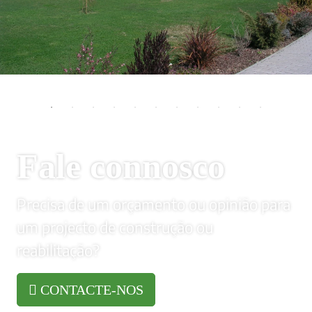
Fale connosco
Precisa de um orçamento ou opinião para
um projecto de construção ou
reabilitação?
CONTACTE-NOS