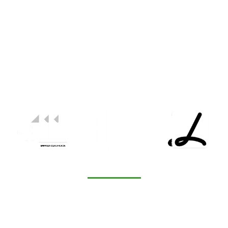
A atividade empresarial da CONIMBRIGA
Construções caracteriza-se por uma procura
incessante pela competência, seriedade, qualidade e
rigor, em estrita observância de cada situação
contratual específica, bem como pela transparência
total na gestão dos contratos e na relação com os
seus clientes.
NAVEGAÇÃO
Homepage
Atualidade
Clientes